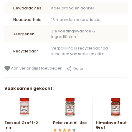
Bewaaradvies
Koel, droog en donker.
Houdbaarheid
18 maanden na productie.
Zie voedingswaarde &
Allergenen
Ingrediënten
Verpakking is recyclebaar na
Recyclebaar
scheiden van seals en etiket.
Aan verlanglijst toevoegen
Delen
Vaak samen gekocht:
Zeezout Grof 1-2
Pekelzout All Use
Himalaya Zout
mm
Grof