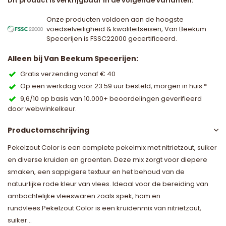
Dit product is verkrijgbaar in de volgende varianten:
Onze producten voldoen aan de hoogste
voedselveiligheid & kwaliteitseisen, Van Beekum
Specerijen is FSSC22000 gecertificeerd.
Alleen bij Van Beekum Specerijen:
Gratis verzending vanaf € 40
Op een werkdag voor 23:59 uur besteld, morgen in huis.*
9,6/10 op basis van 10.000+ beoordelingen geverifieerd
door webwinkelkeur.
Productomschrijving
Pekelzout Color is een complete pekelmix met nitrietzout, suiker
en diverse kruiden en groenten. Deze mix zorgt voor diepere
smaken, een sappigere textuur en het behoud van de
natuurlijke rode kleur van vlees. Ideaal voor de bereiding van
ambachtelijke vleeswaren zoals spek, ham en
rundvlees.Pekelzout Color is een kruidenmix van nitrietzout,
suiker...