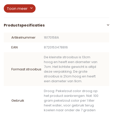
Toon meer
Productspecificaties
Artikelnummer
16170158A
EAN
8720153478816
De kleinste strooibus is 13cm
hoog en heeft een diameter van
7cm. Het lichtste gewicht is altijd
Formaat strooibus
deze verpakking. De grote
strooibus is 21cm hoog en heeft
een diameter van 9cm.
Droog: Pekelzout color droog op
het product aanbrengen. Nat: 100
Gebruik
gram pekelzout color per 1 liter
heet water, voor gebruik terug
koelen naar onder de 7 graden