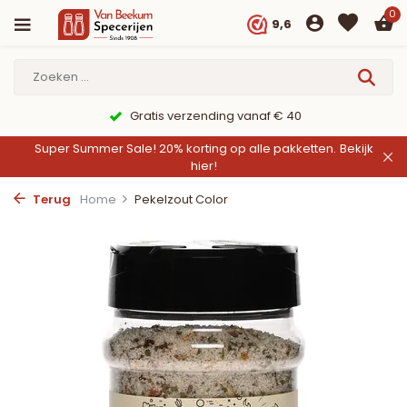
0
9,6
Gratis verzending vanaf € 40
Super Summer Sale! 20% korting op alle pakketten.
Bekijk
hier!
Terug
Home
Pekelzout Color