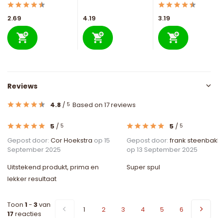
2.69
4.19
3.19
Reviews
4.8
/
Based on 17 reviews
5
5
/
5
/
5
5
Gepost door:
Cor Hoekstra
op 15
Gepost door:
frank steenbak
September 2025
op 13 September 2025
Uitstekend produkt, prima en
Super spul
lekker resultaat
Toon
1
-
3
van
1
2
3
4
5
6
17
reacties