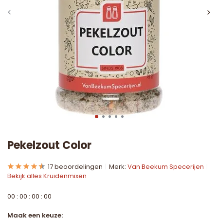
Pekelzout Color
17 beoordelingen
Merk:
Van Beekum Specerijen
Bekijk alles Kruidenmixen
0
0
:
0
0
:
0
0
:
0
0
Maak een keuze: