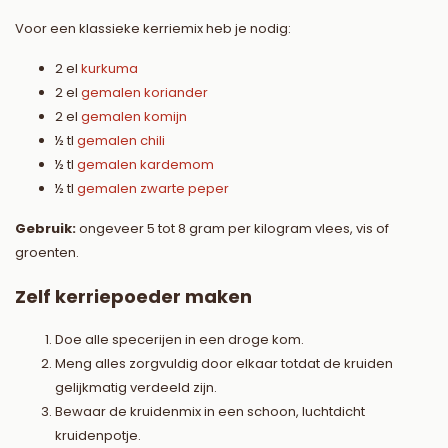
Voor een klassieke kerriemix heb je nodig:
2 el
kurkuma
2 el
gemalen koriander
2 el
gemalen komijn
½ tl
gemalen chili
½ tl
gemalen kardemom
½ tl
gemalen zwarte peper
Gebruik:
ongeveer 5 tot 8 gram per kilogram vlees, vis of
groenten.
Zelf kerriepoeder maken
Doe alle specerijen in een droge kom.
Meng alles zorgvuldig door elkaar totdat de kruiden
gelijkmatig verdeeld zijn.
Bewaar de kruidenmix in een schoon, luchtdicht
kruidenpotje.