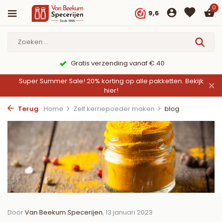
0
9,6
9,6/10 Webwinkelkeur ✔
Super Summer Sale! 20% korting op alle pakketten.
Bekijk
hier!
Terug
Home
Zelf kerriepoeder maken
blog
Door
Van Beekum Specerijen
, 13 januari 2023