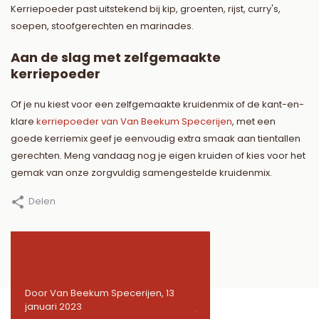
Kerriepoeder past uitstekend bij kip, groenten, rijst, curry's,
soepen, stoofgerechten en marinades.
Aan de slag met zelfgemaakte
kerriepoeder
Of je nu kiest voor een zelfgemaakte kruidenmix of de kant-en-
klare
kerriepoeder van Van Beekum Specerijen
, met een
goede kerriemix geef je eenvoudig extra smaak aan tientallen
gerechten. Meng vandaag nog je eigen kruiden of kies voor het
gemak van onze zorgvuldig samengestelde kruidenmix.
Delen
3
Door Van Beekum Specerijen, 13
Door Van Beekum Specerij
januari 2023
januari 2023