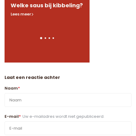
de
Welke saus bij kibbeling?
Welke kruiden in 
Lees meer
Lees meer
Laat een reactie achter
Naam
*
E-mail
*
Uw e-mailadres wordt niet gepubliceerd.