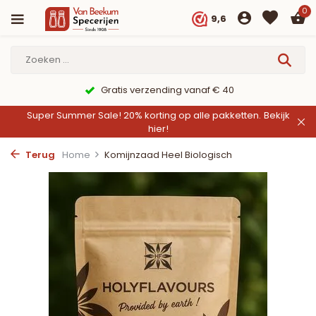
0
9,6
Gratis verzending vanaf € 40
Super Summer Sale! 20% korting op alle pakketten.
Bekijk
hier!
Terug
Home
Komijnzaad Heel Biologisch