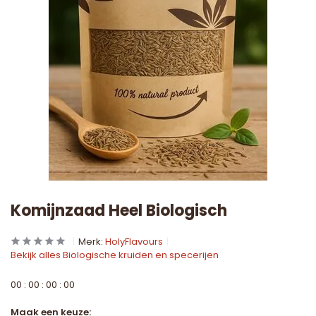
Komijnzaad Heel Biologisch
Merk:
HolyFlavours
Bekijk alles Biologische kruiden en specerijen
0
0
:
0
0
:
0
0
:
0
0
Maak een keuze: