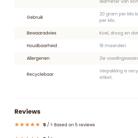
diameter van 9c
20 gram per kilo 
Gebruik
per kilo.
Bewaaradvies
Koel, droog en do
Houdbaarheid
18 maanden
Allergenen
Zie voedingswaar
Verpakking is rec
Recyclebaar
etiket.
Reviews
5
/
Based on 5 reviews
5