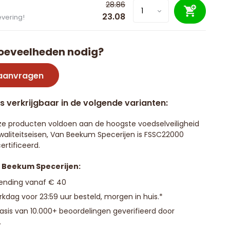
28.86
23.08
evering!
oeveelheden nodig?
 aanvragen
is verkrijgbaar in de volgende varianten:
e producten voldoen aan de hoogste voedselveiligheid
waliteitseisen, Van Beekum Specerijen is FSSC22000
ertificeerd.
n Beekum Specerijen:
zending vanaf € 40
kdag voor 23:59 uur besteld, morgen in huis.*
basis van 10.000+ beoordelingen geverifieerd door
.