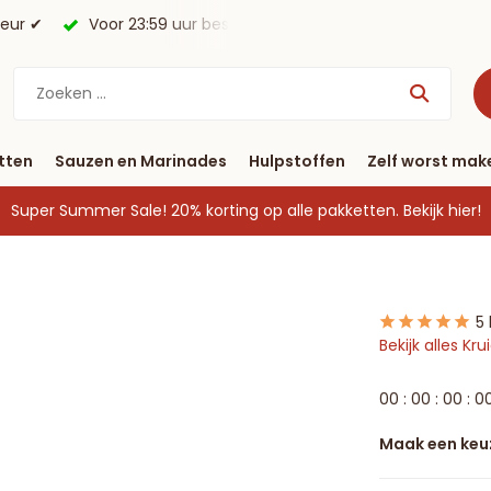
morgen in huis*.
Gratis verzending vanaf € 40
tten
Sauzen en Marinades
Hulpstoffen
Zelf worst mak
Super Summer Sale! 20% korting op alle pakketten.
Bekijk hier!
5
Bekijk alles K
0
0
:
0
0
:
0
0
:
0
Maak een keu