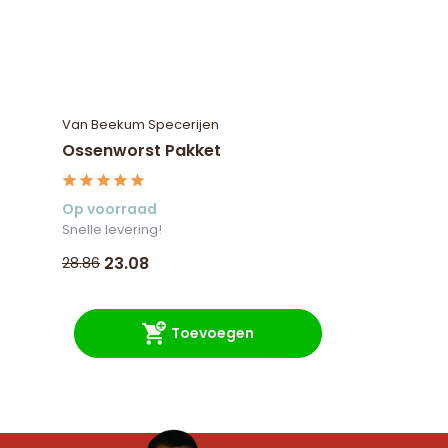
Van Beekum Specerijen
Ossenworst Pakket
Op voorraad
Snelle levering!
23.08
28.86
Toevoegen