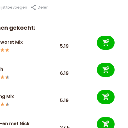
ijst toevoegen
Delen
en gekocht:
worst Mix
5.19
ah
6.19
ng Mix
5.19
-en met Nick
27.5