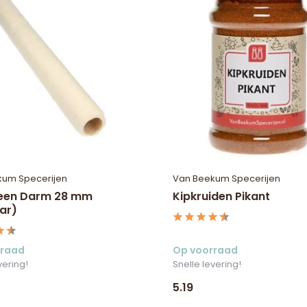
kum Specerijen
Van Beekum Specerijen
een Darm 28 mm
Kipkruiden Pikant
ar)
rraad
Op voorraad
vering!
Snelle levering!
5.19