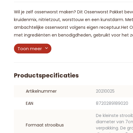
Wil je zelf ossenworst maken? Dit Ossenworst Pakket bevat
kruidenmix, nitrietzout, worsttouw en een kunstdarm. M
ambachtelijke ossenworst volgens eigen receptuur.Het O
met ingrediënten en benodigdheden, gebruikt voor het ze
Toon meer
Productspecificaties
Artikelnummer
20210025
EAN
8720289189020
De kleinste stroo
diameter van 7cm. 
Formaat strooibus
verpakking. De gr