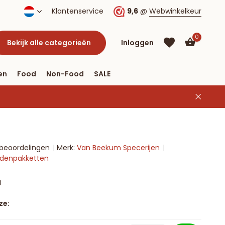
Klantenservice
9,6
@
Webwinkelkeur
0
Bekijk alle categorieën
Inloggen
en
Food
Non-Food
SALE
Account
aanmaken
Account
 beoordelingen
Merk:
Van Beekum Specerijen
aanmaken
ruidenpakketten
0
ze: