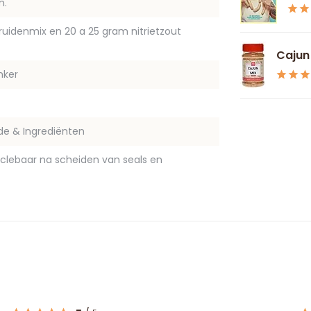
m.
kruidenmix en 20 a 25 gram nitrietzout
Cajun
nker
de & Ingrediënten
yclebaar na scheiden van seals en