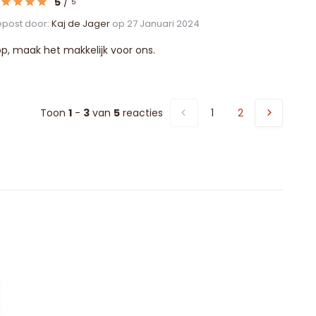
5
/
5
post door:
Kaj de Jager
op 27 Januari 2024
p, maak het makkelijk voor ons.
Toon
1
-
3
van
5
reacties
1
2