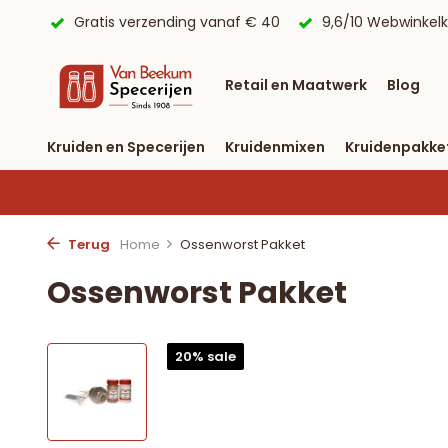
 € 40
9,6/10 Webwinkelkeur ✔
Voor 23:59 uur besteld, 
Retail en Maatwerk
Blog
Kruiden en Specerijen
Kruidenmixen
Kruidenpakke
Terug
Home
Ossenworst Pakket
Ossenworst Pakket
20% sale