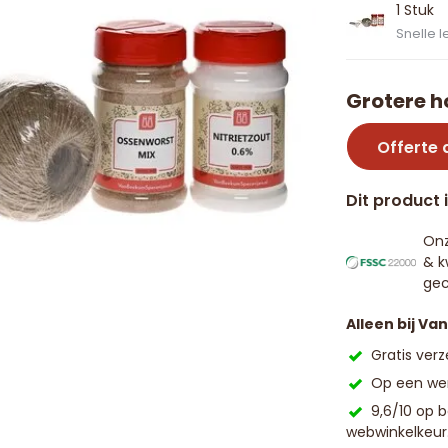
1 Stuk
Snelle l
Grotere h
Offerte
Dit product 
Onz
& k
gec
Alleen bij Va
Gratis ver
Op een wer
9,6/10 op 
webwinkelkeur