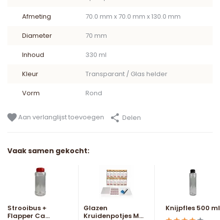
Afmeting
70.0 mm x 70.0 mm x 130.0 mm
Diameter
70 mm
Inhoud
330 ml
Kleur
Transparant / Glas helder
Vorm
Rond
Aan verlanglijst toevoegen
Delen
Vaak samen gekocht:
Strooibus +
Glazen
Knijpfles 500 ml
Flapper Ca...
Kruidenpotjes M...