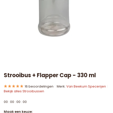
Strooibus + Flapper Cap - 330 ml
16 beoordelingen
Merk:
Van Beekum Specerijen
Bekijk alles Strooibussen
0
0
:
0
0
:
0
0
:
0
0
Maak een keuze: