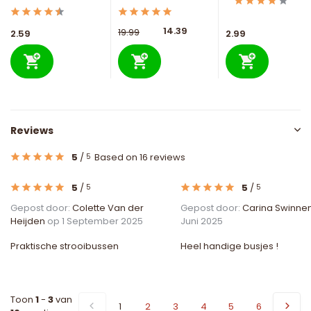
14.39
19.99
2.59
2.99
Reviews
5
/
Based on 16 reviews
5
5
/
5
/
5
5
Gepost door:
Colette Van der
Gepost door:
Carina Swinne
Heijden
op 1 September 2025
Juni 2025
Praktische strooibussen
Heel handige busjes !
Toon
1
-
3
van
1
2
3
4
5
6