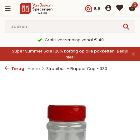
0
9,6
Gratis verzending vanaf € 40
Super Summer Sale! 20% korting op alle pakketten.
Bekijk
hier!
Terug
Home
Strooibus + Flapper Cap - 330 ...