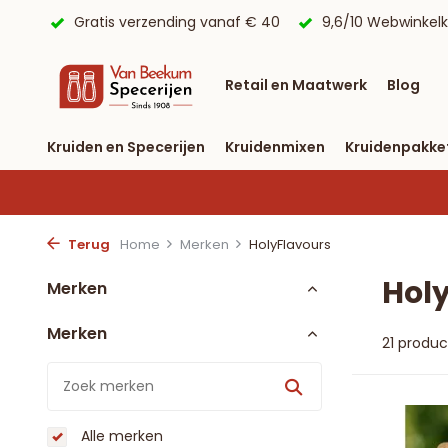
 € 40
9,6/10 Webwinkelkeur ✔
Voor 23:59 uur besteld, 
Retail en Maatwerk
Blog
Kruiden en Specerijen
Kruidenmixen
Kruidenpakke
Terug
Home
Merken
HolyFlavours
Hol
Merken
Merken
21 produ
Alle merken