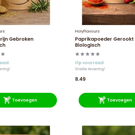
urs
HolyFlavours
ijn Gebroken
Paprikapoeder Gerookt
sch
Biologisch
raad
Op voorraad
ering!
Snelle levering!
8.49
Toevoegen
Toevoegen