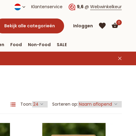
Klantenservice
9,6
@
Webwinkelkeur
0
Bekijk alle categorieën
Inloggen
en
Food
Non-Food
SALE
Account
aanmaken
Account
aanmaken
Toon:
Sorteren op: