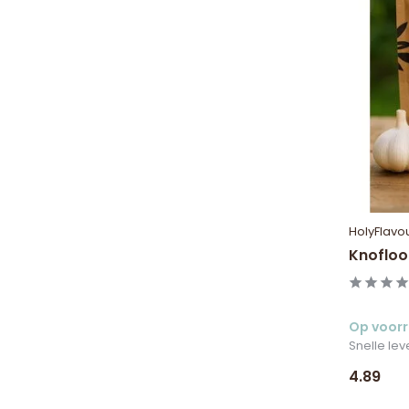
HolyFlavo
Knofloo
Op voor
Snelle lev
4.89