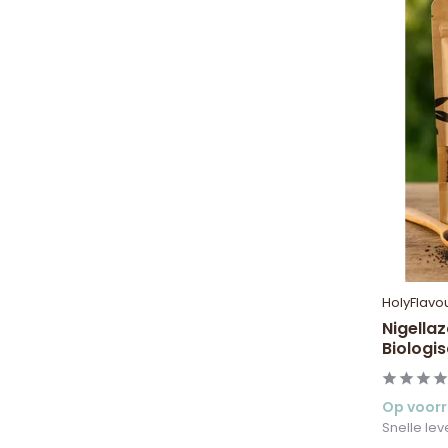
HolyFlavo
Nigella
Biologi
Op voor
Snelle lev