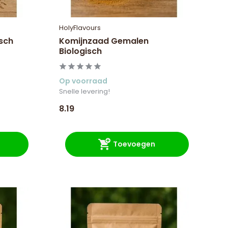
HolyFlavours
isch
Komijnzaad Gemalen
Biologisch
Op voorraad
Snelle levering!
8.19
Toevoegen