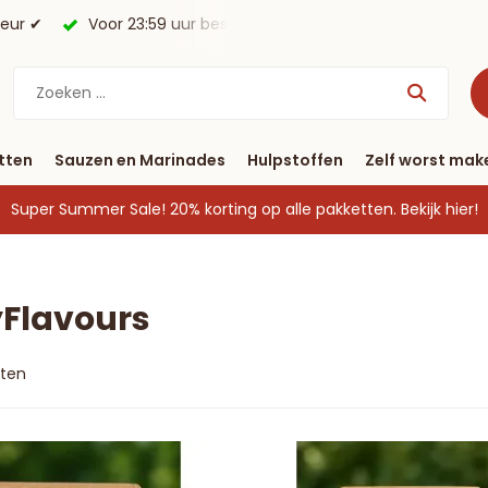
morgen in huis*.
Gratis verzending vanaf € 40
tten
Sauzen en Marinades
Hulpstoffen
Zelf worst mak
Super Summer Sale! 20% korting op alle pakketten.
Bekijk hier!
yFlavours
cten