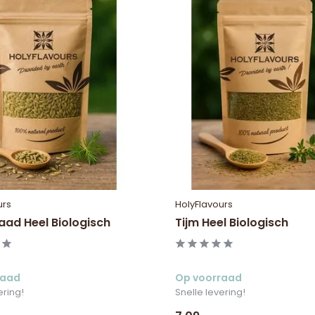
urs
HolyFlavours
aad Heel Biologisch
Tijm Heel Biologisch
raad
Op voorraad
ering!
Snelle levering!