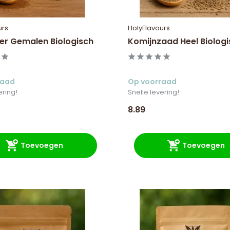
urs
HolyFlavours
er Gemalen Biologisch
Komijnzaad Heel Biolog
raad
Op voorraad
ering!
Snelle levering!
8.89
Toevoegen
Toevoegen