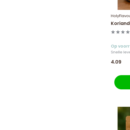
HolyFlavo
Koriand
Op voor
Snelle lev
4.09