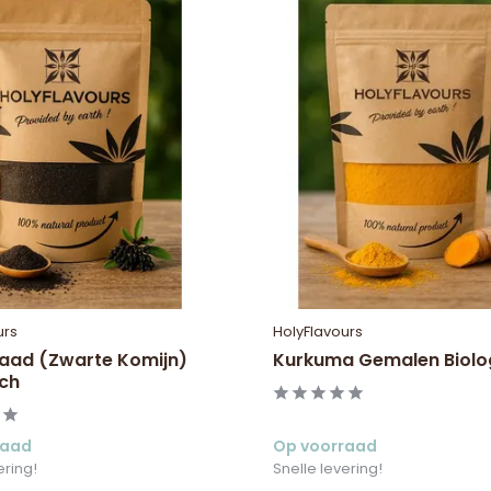
urs
HolyFlavours
zaad (Zwarte Komijn)
Kurkuma Gemalen Biolo
sch
raad
Op voorraad
ering!
Snelle levering!