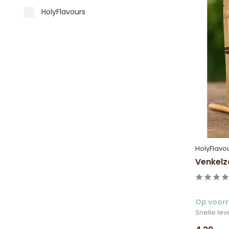
HolyFlavours
HolyFlavo
Venkelz
Op voor
Snelle lev