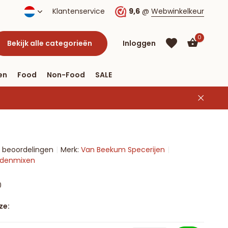
Klantenservice
9,6
@
Webwinkelkeur
0
Bekijk alle categorieën
Inloggen
en
Food
Non-Food
SALE
Account
aanmaken
Account
4 beoordelingen
Merk:
Van Beekum Specerijen
aanmaken
ruidenmixen
0
ze: