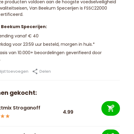
e producten voldoen aan de hoogste voedselveiligheid
waliteitseisen, Van Beekum Specerijen is FSSC22000
ertificeerd.
n Beekum Specerijen:
zending vanaf € 40
kdag voor 23:59 uur besteld, morgen in huis.*
basis van 10.000+ beoordelingen geverifieerd door
.
ijst toevoegen
Delen
en gekocht:
tmix Stroganoff
4.99