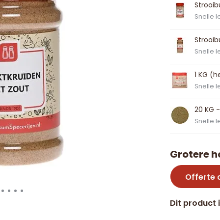
Strooi
Snelle l
Strooi
Snelle l
1 KG (h
Snelle l
20 KG -
Snelle l
Grotere h
Offerte
Dit product 