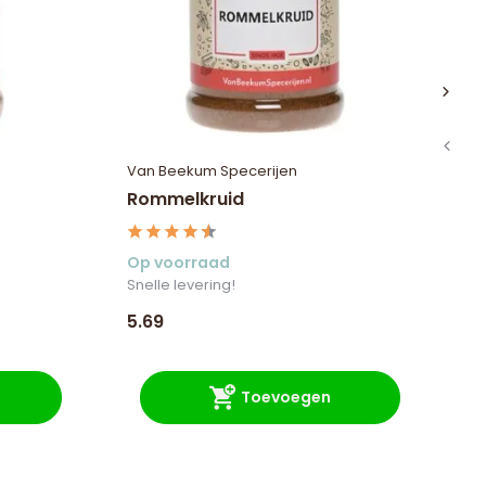
Van Beekum Specerijen
Va
Rommelkruid
Ha
Op voorraad
Op
Snelle levering!
Sne
5.69
4.
Toevoegen