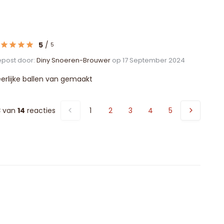
5
/
5
post door:
Diny Snoeren-Brouwer
op 17 September 2024
erlijke ballen van gemaakt
3
van
14
reacties
1
2
3
4
5