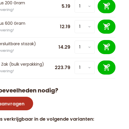
bus 200 Gram
5.19
evering!
bus 600 Gram
12.19
evering!
ersluitbare stazak)
14.29
evering!
 Zak (bulk verpakking)
223.79
evering!
oeveelheden nodig?
 aanvragen
is verkrijgbaar in de volgende varianten: