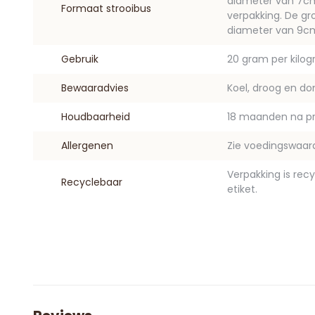
diameter van 7cm. 
Formaat strooibus
verpakking. De gr
diameter van 9c
Gebruik
20 gram per kilo
Bewaaradvies
Koel, droog en do
Houdbaarheid
18 maanden na pr
Allergenen
Zie voedingswaar
Verpakking is rec
Recyclebaar
etiket.