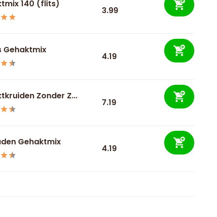
mix 140 (flits)
3.99
 Gehaktmix
4.19
tkruiden Zonder Z...
7.19
den Gehaktmix
4.19