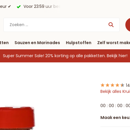
morgen in huis*.
Gratis verzending vanaf € 40
tten
Sauzen en Marinades
Hulpstoffen
Zelf worst mak
Super Summer Sale! 20% korting op alle pakketten.
Bekijk hier!
1
Bekijk alles K
0
0
:
0
0
:
0
0
:
0
Maak een keu