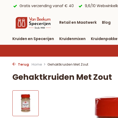
 € 40
9,6/10 Webwinkelkeur ✔
Voor 23:59 uur besteld, 
Retail en Maatwerk
Blog
Kruiden en Specerijen
Kruidenmixen
Kruidenpakke
Terug
Home
Gehaktkruiden Met Zout
Gehaktkruiden Met Zout