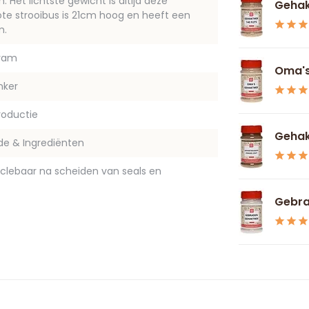
Het lichtste gewicht is altijd deze
Gehakt
ote strooibus is 21cm hoog en heeft een
m.
gram
Oma's
nker
oductie
Gehak
de & Ingrediënten
yclebaar na scheiden van seals en
Gebra