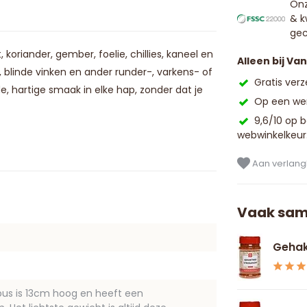
Onz
& k
gec
riander, gember, foelie, chillies, kaneel en
Alleen bij Va
blinde vinken en ander runder-, varkens- of
Gratis ver
 hartige smaak in elke hap, zonder dat je
Op een wer
9,6/10 op 
webwinkelkeur
Aan verlangl
Vaak sam
Gehak
ibus is 13cm hoog en heeft een