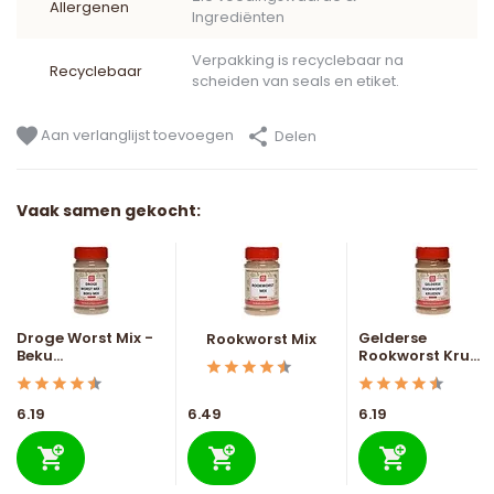
Allergenen
Ingrediënten
Verpakking is recyclebaar na
Recyclebaar
scheiden van seals en etiket.
Aan verlanglijst toevoegen
Delen
Vaak samen gekocht:
Droge Worst Mix -
Gelderse
Rookworst Mix
Beku...
Rookworst Kru...
6.19
6.49
6.19