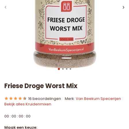
Friese Droge Worst Mix
16 beoordelingen
Merk:
Van Beekum Specerijen
Bekijk alles Kruidenmixen
0
0
:
0
0
:
0
0
:
0
0
Maak een keuze: