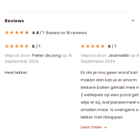
Reviews
4.8
/
Based on 16 reviews
5
5
/
5
/
5
5
Gepost door:
Pieter deJong
op 16
Gepost door:
Jeannette
op 8
September 2025
September 2024
Heel lekker
En als je nou geen worst kan
maken dan kan je er enorm
lekkere ballen gehakt mee 
2 eetlepels op een pond geh
eitje er bij, wat paneermeel 
smullen maar. Is overigens 
lekker met riblappen.
Lees meer