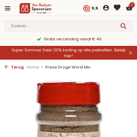
0
9,6
9,6/10 Webwinkelkeur ✔
Super Summer Sale! 20% korting op alle pakketten.
Bekijk
hier!
Terug
Home
Friese Droge Worst Mix