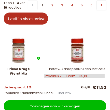
Toon
1
-
3
van
1
2
3
4
5
6
16
reacties
Schrijf je eigen review
Friese Droge
Patat & Aardappelkruiden Met Zout
Worst Mix
€11,92
Je bespaart 2%
€12,18
Populaire Kruidenmixen Bundel
Incl. btw
Toevoegen aan winkelwagen