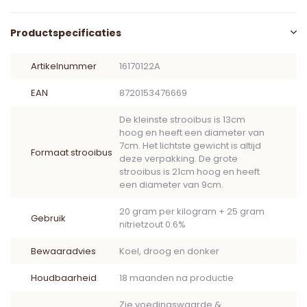
Productspecificaties
Artikelnummer
16170122A
EAN
8720153476669
De kleinste strooibus is 13cm
hoog en heeft een diameter van
7cm. Het lichtste gewicht is altijd
Formaat strooibus
deze verpakking. De grote
strooibus is 21cm hoog en heeft
een diameter van 9cm.
20 gram per kilogram + 25 gram
Gebruik
nitrietzout 0.6%
Bewaaradvies
Koel, droog en donker
Houdbaarheid
18 maanden na productie
Zie voedingswaarde &